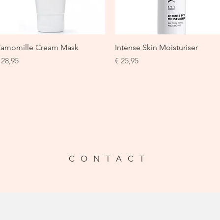
Snel overzicht
Snel overzicht
amomille Cream Mask
Intense Skin Moisturiser
rijs
Prijs
 28,95
€ 25,95
CONTACT