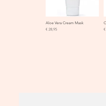
Snel overzicht
Aloe Vera Cream Mask
C
Prijs
P
€ 28,95
€