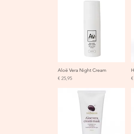
Snel overzicht
Aloë Vera Night Cream
H
Prijs
P
€ 25,95
€