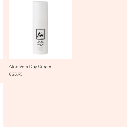
Snel overzicht
Aloe Vera Day Cream
Prijs
€ 25,95