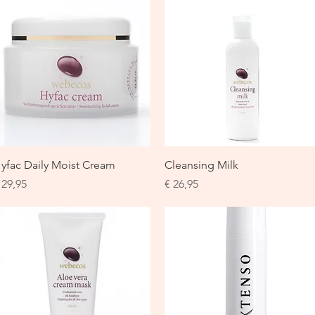
Snel overzicht
Snel overzicht
yfac Daily Moist Cream
Cleansing Milk
rijs
Prijs
 29,95
€ 26,95