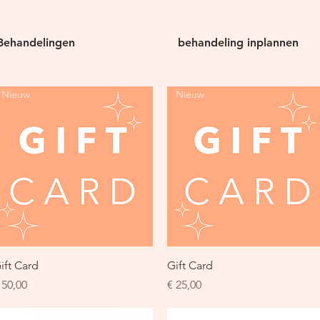
Behandelingen
behandeling inplannen
Nieuw
Nieuw
Snel overzicht
Snel overzicht
ift Card
Gift Card
rijs
Prijs
 50,00
€ 25,00