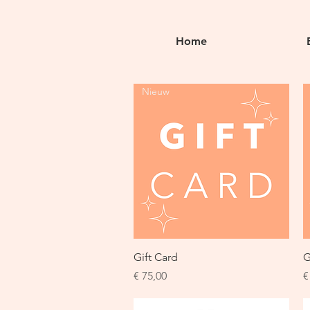
Home
Nieuw
Snel overzicht
Gift Card
G
Prijs
P
€ 75,00
€